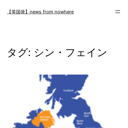
内
容
【英国発】news from nowhere
を
ス
キ
ッ
プ
タグ:
シン・フェイン