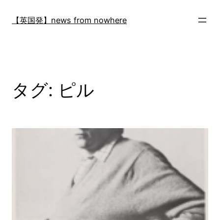
内
容
【英国発】news from nowhere
を
ス
キ
ッ
プ
タグ:
ピル