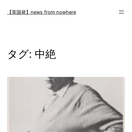
内
容
【英国発】news from nowhere
を
ス
キ
ッ
プ
タグ:
中絶