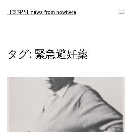
内
容
【英国発】news from nowhere
を
ス
キ
ッ
プ
タグ:
緊急避妊薬