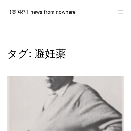
内
容
【英国発】news from nowhere
を
ス
キ
ッ
プ
タグ:
避妊薬