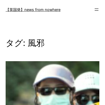
内
容
【英国発】news from nowhere
を
ス
キ
ッ
プ
タグ:
風邪