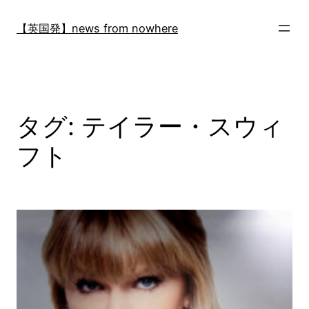
内
容
【英国発】news from nowhere
を
ス
キ
ッ
プ
タグ:
テイラー・スウィ
フト