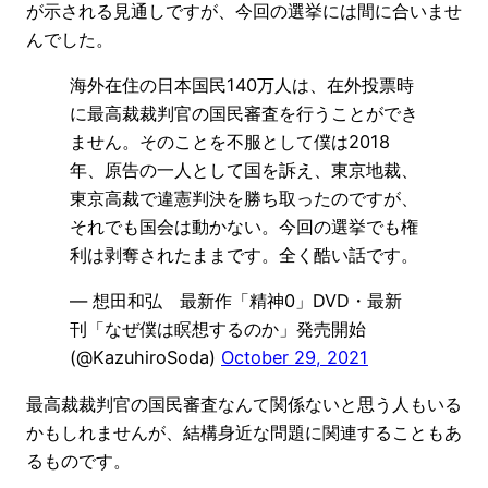
が示される見通しですが、今回の選挙には間に合いませ
んでした。
海外在住の日本国民140万人は、在外投票時
に最高裁裁判官の国民審査を行うことができ
ません。そのことを不服として僕は2018
年、原告の一人として国を訴え、東京地裁、
東京高裁で違憲判決を勝ち取ったのですが、
それでも国会は動かない。今回の選挙でも権
利は剥奪されたままです。全く酷い話です。
— 想田和弘 最新作「精神0」DVD・最新
刊「なぜ僕は瞑想するのか」発売開始
(@KazuhiroSoda)
October 29, 2021
最高裁裁判官の国民審査なんて関係ないと思う人もいる
かもしれませんが、結構身近な問題に関連することもあ
るものです。