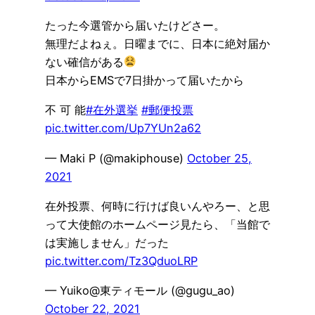
たった今選管から届いたけどさー。
無理だよねぇ。日曜までに、日本に絶対届か
ない確信がある
日本からEMSで7日掛かって届いたから
不 可 能
#在外選挙
#郵便投票
pic.twitter.com/Up7YUn2a62
— Maki P (@makiphouse)
October 25,
2021
在外投票、何時に行けば良いんやろー、と思
って大使館のホームページ見たら、「当館で
は実施しません」だった
pic.twitter.com/Tz3QduoLRP
— Yuiko@東ティモール (@gugu_ao)
October 22, 2021