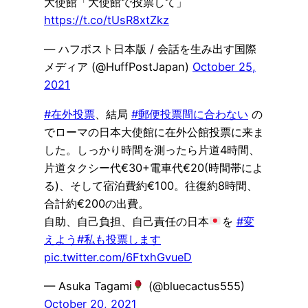
大使館「大使館で投票して」
https://t.co/tUsR8xtZkz
— ハフポスト日本版 / 会話を生み出す国際
メディア (@HuffPostJapan)
October 25,
2021
#在外投票
、結局
#郵便投票間に合わない
の
でローマの日本大使館に在外公館投票に来ま
した。しっかり時間を測ったら片道4時間、
片道タクシー代€30+電車代€20(時間帯によ
る)、そして宿泊費約€100。往復約8時間、
合計約€200の出費。
自助、自己負担、自己責任の日本
を
#変
えよう
#私も投票します
pic.twitter.com/6FtxhGvueD
— Asuka Tagami
(@bluecactus555)
October 20, 2021