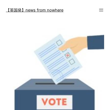
内
容
【英国発】news from nowhere
を
ス
キ
ッ
プ