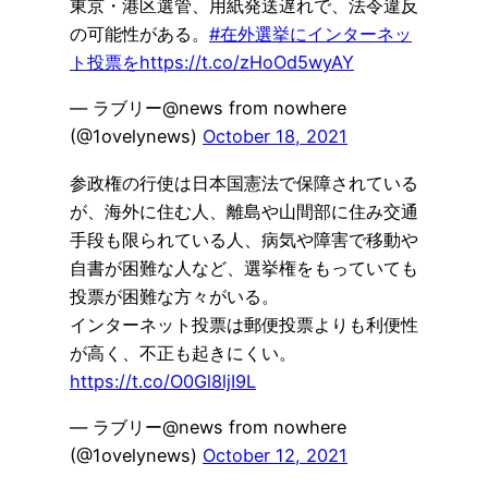
東京・港区選管、用紙発送遅れで、法令違反
の可能性がある。
#在外選挙にインターネッ
ト投票を
https://t.co/zHoOd5wyAY
— ラブリー@news from nowhere
(@1ovelynews)
October 18, 2021
参政権の行使は日本国憲法で保障されている
が、海外に住む人、離島や山間部に住み交通
手段も限られている人、病気や障害で移動や
自書が困難な人など、選挙権をもっていても
投票が困難な方々がいる。
インターネット投票は郵便投票よりも利便性
が高く、不正も起きにくい。
https://t.co/O0Gl8ljI9L
— ラブリー@news from nowhere
(@1ovelynews)
October 12, 2021