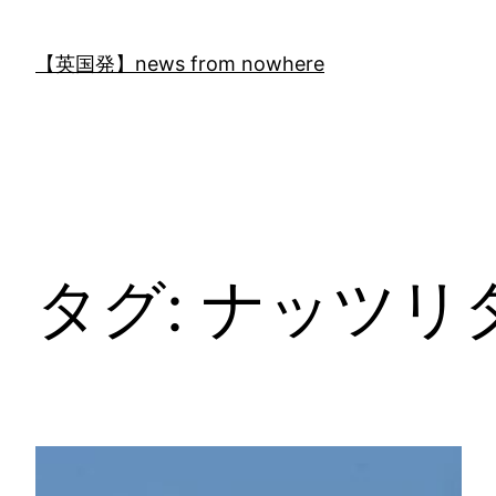
内
容
【英国発】news from nowhere
を
ス
キ
ッ
プ
タグ:
ナッツリ