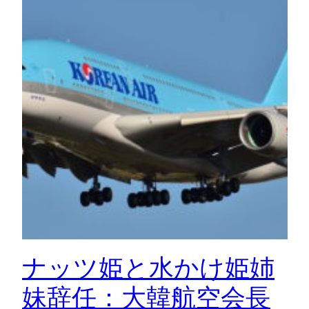
ナッツ姫と水かけ姫姉
妹辞任：大韓航空会長