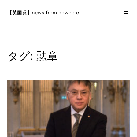
内
容
【英国発】news from nowhere
を
ス
キ
ッ
プ
タグ:
勲章