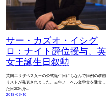
サー・カズオ・イシグ
ロ：ナイト爵位授与、英
女王誕生日叙勲
英国エリザベス女王の公式誕生日にちなんで恒例の叙勲
リストが発表されました。去年ノーベル文学賞を受賞し
た日本出身…
2018-06-10