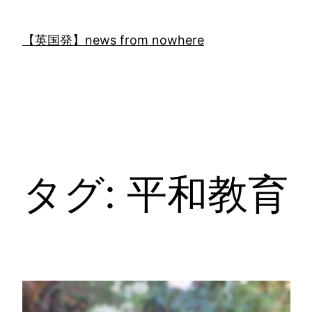
内
容
【英国発】news from nowhere
を
ス
キ
ッ
プ
タグ:
平和教育