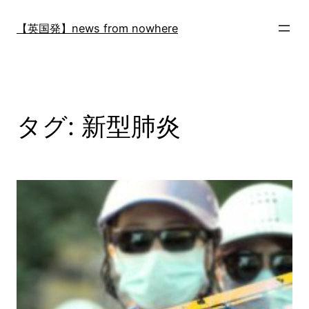
内
容
【英国発】news from nowhere
を
ス
キ
ッ
プ
タグ:
新型肺炎