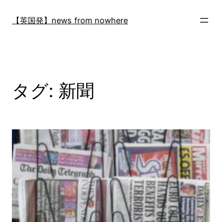
内
容
【英国発】news from nowhere
を
ス
キ
ッ
プ
タグ:
新聞