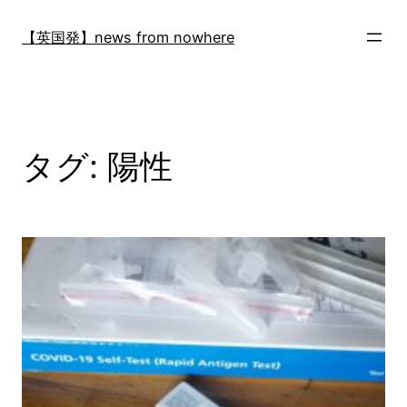
内
容
【英国発】news from nowhere
を
ス
キ
ッ
プ
タグ:
陽性