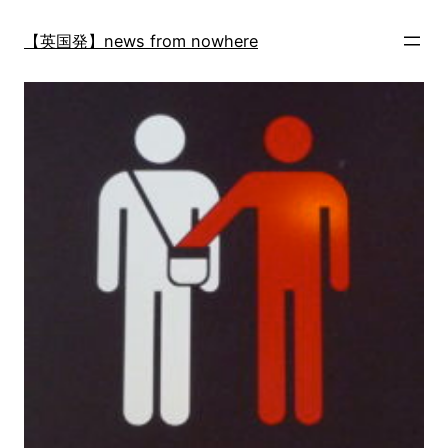
内
容
【英国発】news from nowhere
を
ス
キ
ッ
プ