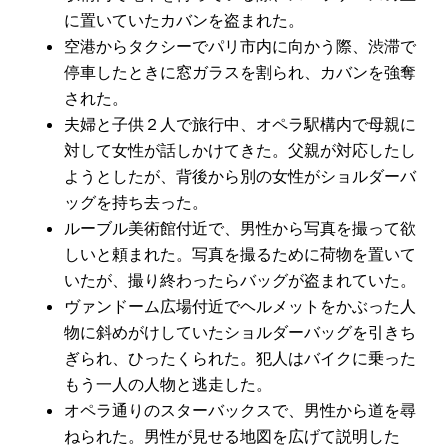
に置いていたカバンを盗まれた。
空港からタクシーでパリ市内に向かう際、渋滞で
停車したときに窓ガラスを割られ、カバンを強奪
された。
夫婦と子供２人で旅行中、オペラ駅構内で母親に
対して女性が話しかけてきた。父親が対応したし
ようとしたが、背後から別の女性がショルダーバ
ッグを持ち去った。
ルーブル美術館付近で、男性から写真を撮って欲
しいと頼まれた。写真を撮るために荷物を置いて
いたが、撮り終わったらバッグが盗まれていた。
ヴァンドーム広場付近でヘルメットをかぶった人
物に斜めがけしていたショルダーバッグを引きち
ぎられ、ひったくられた。犯人はバイクに乗った
もう一人の人物と逃走した。
オペラ通りのスターバックスで、男性から道を尋
ねられた。男性が見せる地図を広げて説明した