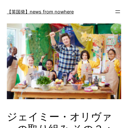
内
容
【英国発】news from nowhere
を
ス
キ
ッ
プ
ジェイミー・オリヴァ