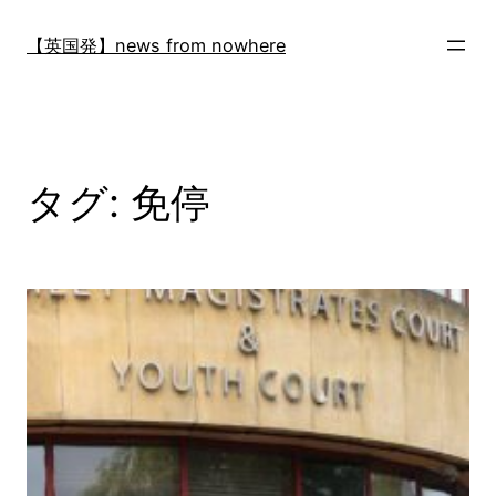
内
容
【英国発】news from nowhere
を
ス
キ
ッ
プ
タグ:
免停