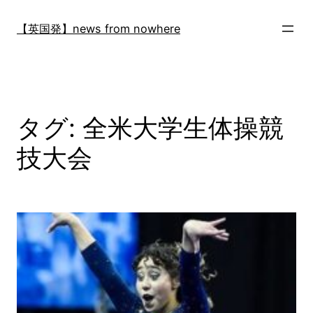
内
容
【英国発】news from nowhere
を
ス
キ
ッ
プ
タグ:
全米大学生体操競
技大会