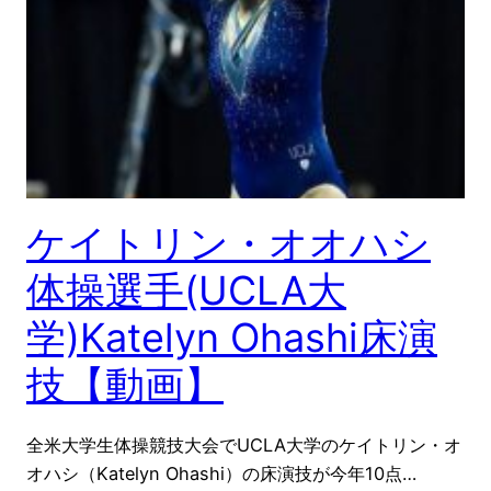
ケイトリン・オオハシ
体操選手(UCLA大
学)Katelyn Ohashi床演
技【動画】
全米大学生体操競技大会でUCLA大学のケイトリン・オ
オハシ（Katelyn Ohashi）の床演技が今年10点…