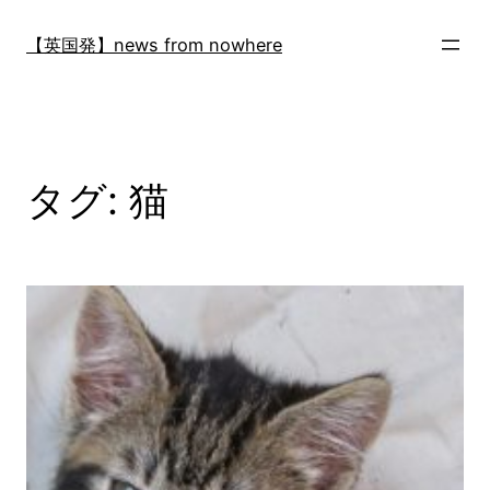
内
容
【英国発】news from nowhere
を
ス
キ
ッ
プ
タグ:
猫