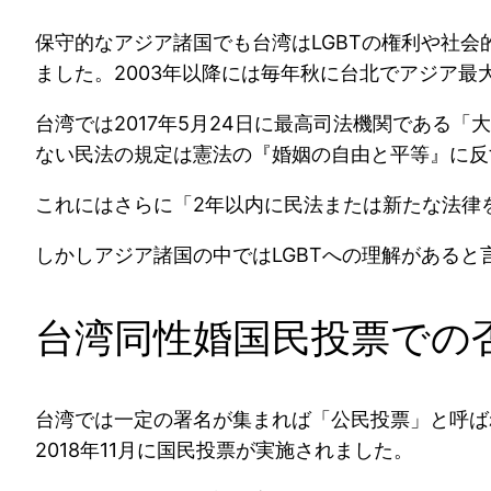
保守的なアジア諸国でも台湾はLGBTの権利や社
ました。2003年以降には毎年秋に台北でアジア最
台湾では2017年5月24日に最高司法機関である
ない民法の規定は憲法の『婚姻の自由と平等』に反
これにはさらに「2年以内に民法または新たな法律
しかしアジア諸国の中ではLGBTへの理解がある
台湾同性婚国民投票での
台湾では一定の署名が集まれば「公民投票」と呼ば
2018年11月に国民投票が実施されました。