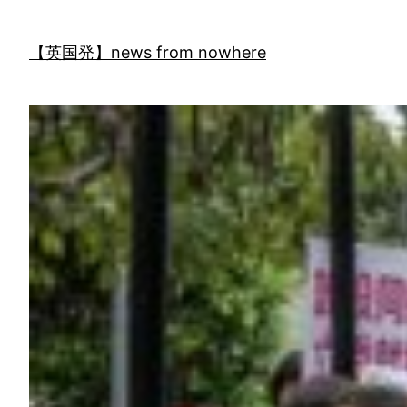
内
容
【英国発】news from nowhere
を
ス
キ
ッ
プ