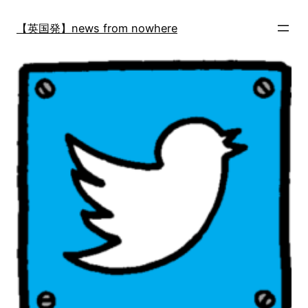
内
容
【英国発】news from nowhere
を
ス
キ
ッ
プ