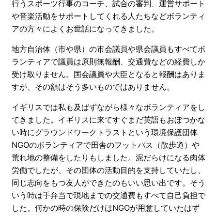
行うスポーツ行事のコーチ、試合の審判、運営サポート
や音楽活動をサポートしてくれる人たちなどボランティ
アの方々によくお世話になってきました。
地方自治体（市や県）の市会議員や県会議員もすべてボ
ランティアで議員は原則無報酬、交通費などの経費しか
受け取りません。国会議員や大臣となると報酬はありま
すが、その額はそう多いものではありません。
イギリスでは私も及ばずながら様々なボランティアをし
てきました。イギリスに来てすぐまだ英語もおぼつかな
い時にグラウンドワークトラストという環境保護団体
NGOのボランティアで田舎のフットパス（散歩道）や
荒れ地の整備をしたりもしました。泥だらけになる肉体
労働でしたが、その団体の活動目的を支持していたし、
同じ志向をもつ友人ができたのもいい思い出です。そう
いう時は手弁当で現地までの交通費もすべて自己負担で
した。何かの時の保険だけはNGOが用意していたはず