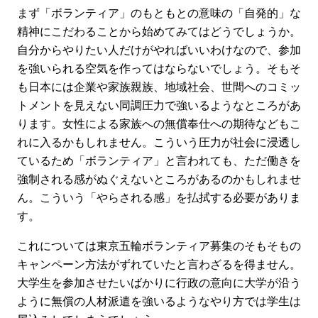
まず「ボランティア」のもともとの意味の「自発的」な
精神にこだわることから始めてみてはどうでしょうか。
自分からやりたい人だけがやればいいわけなので、参加
を強いられる空気を作ってはならないでしょう。そもそ
も日本には企業や家族親族、地域社会、世間へのコミッ
トメントを見えない同調圧力で強いるようなところがあ
ります。女性による家族への無償奉仕への期待などもこ
れに入るかもしれません。こういう圧力が社会に浸透し
ているため「ボランティア」と言われても、ただ働きを
強制される感がぬぐえないところがあるのかもしれませ
ん。こういう「やらされる感」を払拭する必要がありま
す。
これについては東京五輪ボランティア募集のそもそもの
キャンペーン方法がずれていたと言わざるを得ません。
大学生を参加させたいばかりに行政の意向に大学が沿う
ように無償の人材派遣を強いるようなやり方では学生は