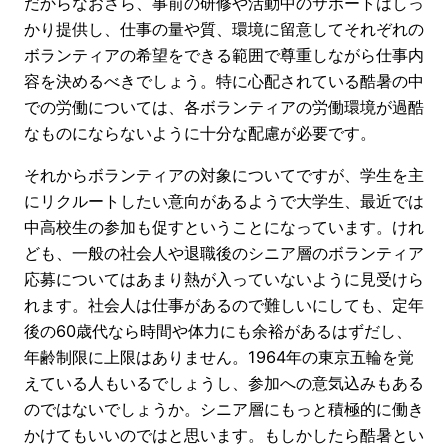
だからなおさら、事前の研修や活動中のサポートはしっ
かり提供し、仕事の量や質、環境に留意してそれぞれの
ボランティアの希望をできる範囲で尊重しながら仕事内
容を決めるべきでしょう。特に心配されている酷暑の中
での労働については、各ボランティアの労働環境が過酷
なものにならないように十分な配慮が必要です。
それからボランティアの対象についてですが、学生を主
にリクルートしたい意向があるようで大学生、最近では
中高校生の参加も促すということになっています。けれ
ども、一般の社会人や退職後のシニア層のボランティア
応募についてはあまり熱が入っていないように見受けら
れます。社会人は仕事があるので難しいにしても、定年
後の60歳代なら時間や体力にも余裕があるはずだし、
年齢制限に上限はありません。1964年の東京五輪を覚
えている人もいるでしょうし、参加への意気込みもある
のではないでしょうか。シニア層にもっと積極的に働き
かけてもいいのではと思います。もしかしたら酷暑とい