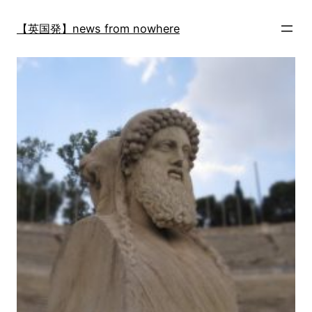
内
容
【英国発】news from nowhere
を
ス
キ
ッ
プ