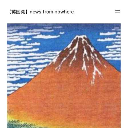
内
容
【英国発】news from nowhere
を
ス
キ
ッ
プ