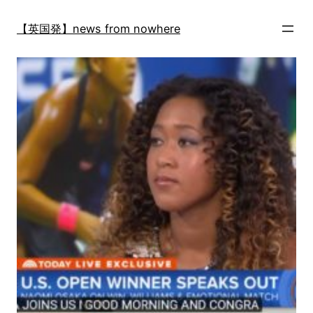
内
容
【英国発】news from nowhere
を
ス
キ
ッ
プ