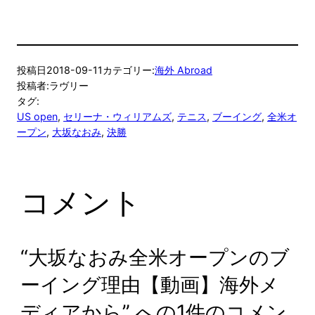
投稿日
2018-09-11
カテゴリー:
海外 Abroad
投稿者:
ラヴリー
タグ:
US open
, 
セリーナ・ウィリアムズ
, 
テニス
, 
ブーイング
, 
全米オ
ープン
, 
大坂なおみ
, 
決勝
コメント
“大坂なおみ全米オープンのブ
ーイング理由【動画】海外メ
ディアから” への1件のコメン