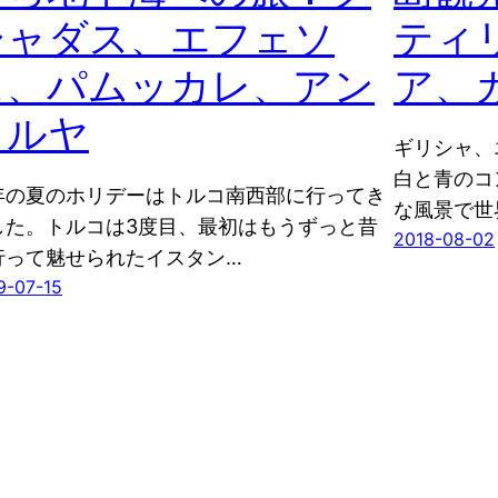
シャダス、エフェソ
ティ
ス、パムッカレ、アン
ア、
タルヤ
ギリシャ、
白と青のコ
年の夏のホリデーはトルコ南西部に行ってき
な風景で世
した。トルコは3度目、最初はもうずっと昔
2018-08-02
行って魅せられたイスタン…
9-07-15