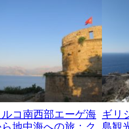
トルコ南西部エーゲ海
ギリ
から地中海への旅：ク
島観