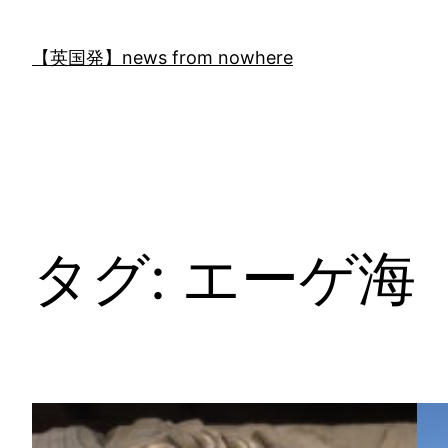
内
容
【英国発】news from nowhere
を
ス
キ
ッ
プ
タグ:
エーゲ海