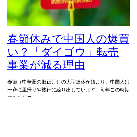
春節休みで中国人の爆買
い？「ダイゴウ」転売
事業が減る理由
春節（中華圏の旧正月）の大型連休が始まり、中国人は
一斉に里帰りや旅行に繰り出しています。毎年この時期
になるとヨ…
2019-02-08