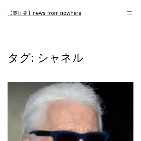
内
容
【英国発】news from nowhere
を
ス
キ
ッ
プ
タグ:
シャネル