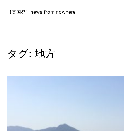
内
容
【英国発】news from nowhere
を
ス
キ
ッ
プ
タグ:
地方