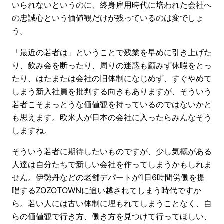
いられないというのに、終身雇用時代に培われた会社へ
の忠誠心という価値観だけが残っているのは変でしょ
う。
「最近の若者は」ということで残業を早めに引き上げた
り、飲み会を断ったり、周りの迷惑も顧みず休暇をとっ
たり、はたまたは会社の旧体制になじめず、すぐやめて
しまう新入社員を批判する向きもありますが、そういう
若者こそまっとうな価値観を持っているのではないかと
も思えます。欧米人が日本の会社に入ったらみんなそう
しますね。
そういう若者に期待したいものですが、少し気概がある
人達は自分たちで新しい会社を作ってしまうかもしれま
せん。伊勢丹などの老舗デパートが1日6時間労働を提
唱するZOZOTOWNに追い越されてしまう時代ですか
ら。若い人には古い体制に埋もれてしまうことなく、自
らの価値観で行き方、働き方を見つけて行ってほしい、