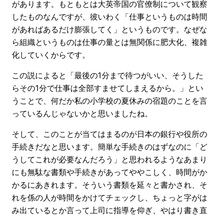
があります。もともとは大英帝国の官僚制について観察
したものなんですが、彼いわく「仕事というものは時間
があればあるだけ膨張してく」というものです。なぜな
ら組織というものは仕事の量とは無関係に肥大化、複雑
化していくからです。
この説によると「最後の1分まで待つがいい、そうした
らその1分で仕事は全部すませてしまえるから。」とい
うことで、何だか私の小学校の夏休みの宿題のことを言
っているんじゃないかと思いましたね。
そして、このことが当てはまるのが日本の銀行や役所の
手続きだなと思います。簡単な手続きのはずなのに「ど
うしてこれが必要なんだろう」と思われるようなあまり
にも無駄な書類や手続きがあってややこしく、時間がか
かるにあきれます。そういう書類を延々と書かされ、そ
れを係の人が時間をかけてチェックし、ちょっと字がは
み出ているとか言って上司に指導を仰ぎ、やはり書き直