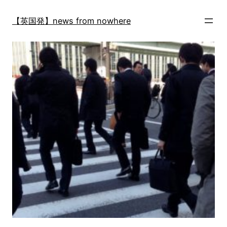
内
容
【英国発】news from nowhere
を
ス
キ
ッ
プ