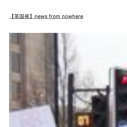
内
容
【英国発】news from nowhere
を
ス
キ
ッ
プ