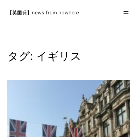
内
容
【英国発】news from nowhere
を
ス
キ
ッ
プ
タグ:
イギリス