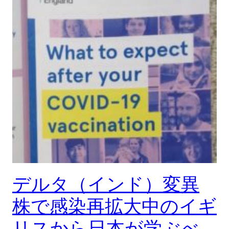
デルタ（インド）変異
株で感染再拡大中のイギ
リスから日本が学ぶべ